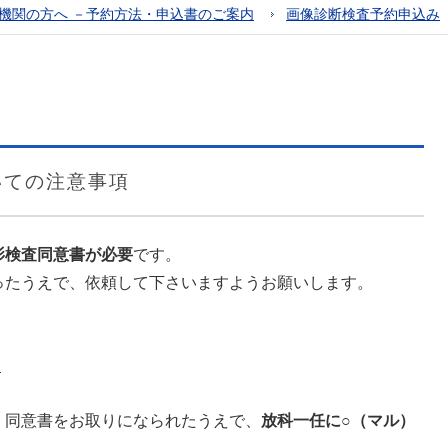
機関の方へ －予約方法・申込書のご案内
画像診断検査予約申込み
いての注意事項
影検査同意書が必要
です。
ったうえで、依頼して下さいますようお願いします。
』
、同意書をお取りになられたうえで、
放科一任に○（マル）