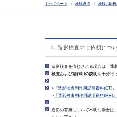
トップページ
地域連携
地域の医療
1. 造影検査のご依頼につ
造影検査を依頼される場合は、
造
検査および副作用の説明
を十分行
>
『造影検査副作用説明資料(CT)』
>
『造影検査副作用説明資料(MR)
造影の有無について不明な場合は