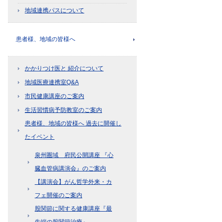
地域連携パスについて
患者様、地域の皆様へ
かかりつけ医と 紹介について
地域医療連携室Q&A
市民健康講座のご案内
生活習慣病予防教室のご案内
患者様、地域の皆様へ 過去に開催し
たイベント
泉州圏域 府民公開講座 『心
臓血管病講演会』のご案内
【講演会】がん哲学外来・カ
フェ開催のご案内
股関節に関する健康講座『最
先端の股関節治療』