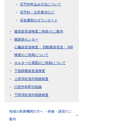
②予約申込み方法について
③予約・注意事項など
④各書類のダウンロード
腹部超音波検査ご依頼 のご案内
糖尿病センター
心臓超音波検査・ 頚動脈超音波・ ABI
検査のご依頼について
ホルター心電図のご依頼について
下肢静脈超音波検査
上部消化管内視鏡検査
口腔外科即日抜歯
下部消化管内視鏡検査
地域の医療機関の方へ －研修・講習のご
案内