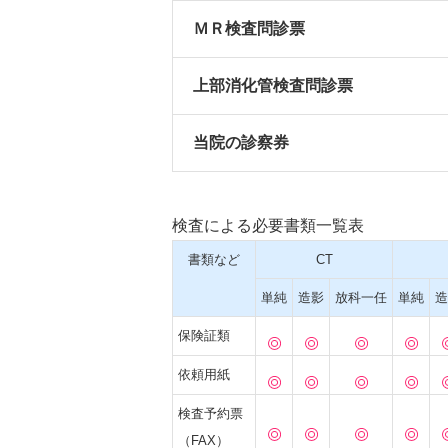
ＭＲ検査問診票
上部消化管検査問診票
当院の診察券
検査による必要書類一覧表
書類など
CT
単純
造影
放科
一任
単純
造
保険証類
依頼用紙
検査予約票
（FAX）