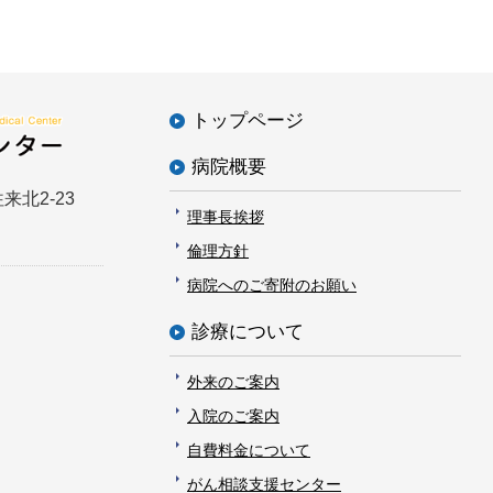
トップページ
病院概要
来北2-23
理事長挨拶
倫理方針
病院へのご寄附のお願い
診療について
外来のご案内
入院のご案内
自費料金について
がん相談支援センター