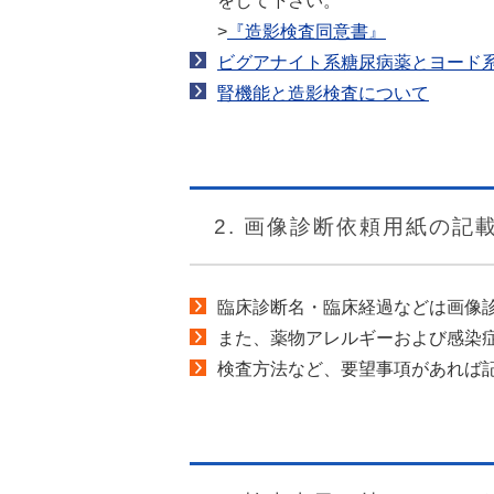
をして下さい。
>
『造影検査同意書』
ビグアナイト系糖尿病薬とヨード
腎機能と造影検査について
2. 画像診断依頼用紙の記
臨床診断名・臨床経過などは画像
また、薬物アレルギーおよび感染
検査方法など、要望事項があれば