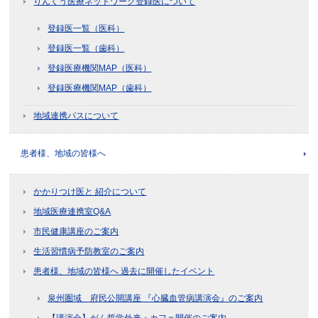
りんくう医療ネットワーク登録医について
登録医一覧（医科）
登録医一覧（歯科）
登録医療機関MAP（医科）
登録医療機関MAP（歯科）
地域連携パスについて
患者様、地域の皆様へ
かかりつけ医と 紹介について
地域医療連携室Q&A
市民健康講座のご案内
生活習慣病予防教室のご案内
患者様、地域の皆様へ 過去に開催したイベント
泉州圏域 府民公開講座 『心臓血管病講演会』のご案内
【講演会】がん哲学外来・カフェ開催のご案内