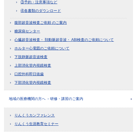
③予約・注意事項など
④各書類のダウンロード
腹部超音波検査ご依頼 のご案内
糖尿病センター
心臓超音波検査・ 頚動脈超音波・ ABI検査のご依頼について
ホルター心電図のご依頼について
下肢静脈超音波検査
上部消化管内視鏡検査
口腔外科即日抜歯
下部消化管内視鏡検査
地域の医療機関の方へ －研修・講習のご案内
りんくうカンファレンス
りんくう生涯教育セミナー