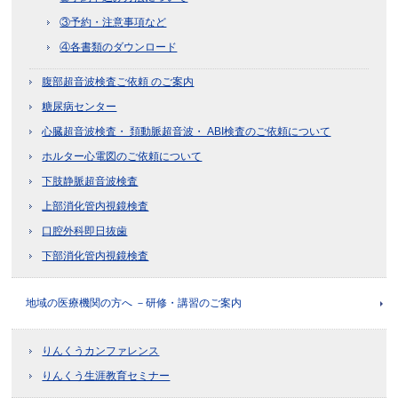
③予約・注意事項など
④各書類のダウンロード
腹部超音波検査ご依頼 のご案内
糖尿病センター
心臓超音波検査・ 頚動脈超音波・ ABI検査のご依頼について
ホルター心電図のご依頼について
下肢静脈超音波検査
上部消化管内視鏡検査
口腔外科即日抜歯
下部消化管内視鏡検査
地域の医療機関の方へ －研修・講習のご案内
りんくうカンファレンス
りんくう生涯教育セミナー