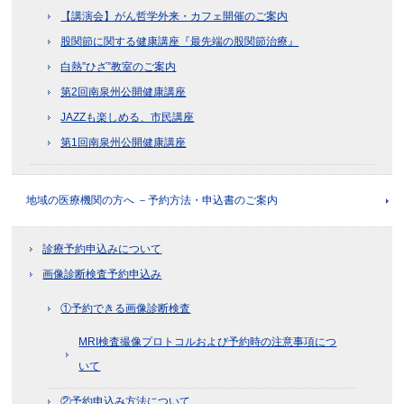
【講演会】がん哲学外来・カフェ開催のご案内
股関節に関する健康講座『最先端の股関節治療』
白熱”ひざ”教室のご案内
第2回南泉州公開健康講座
JAZZも楽しめる、市民講座
第1回南泉州公開健康講座
地域の医療機関の方へ －予約方法・申込書のご案内
診療予約申込みについて
画像診断検査予約申込み
①予約できる画像診断検査
MRI検査撮像プロトコルおよび予約時の注意事項につ
いて
②予約申込み方法について