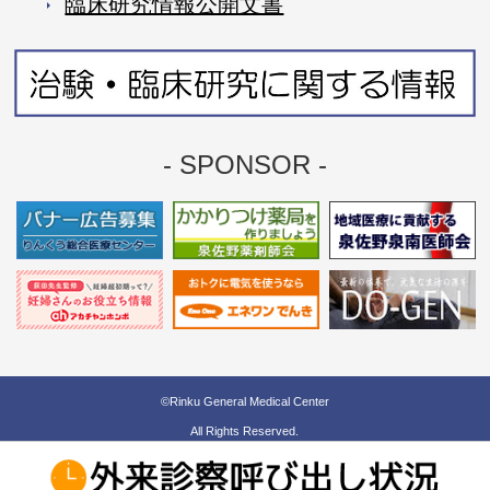
臨床研究情報公開⽂書
- SPONSOR -
©Rinku General Medical Center
All Rights Reserved.