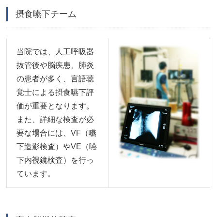
摂食嚥下チーム
当院では、人工呼吸器
抜管後や脳疾患、肺炎
の患者が多く、言語聴
覚士による摂食嚥下評
価が重要となります。
また、詳細な検査が必
要な場合には、VF（嚥
下造影検査）やVE（嚥
下内視鏡検査）を行っ
ています。