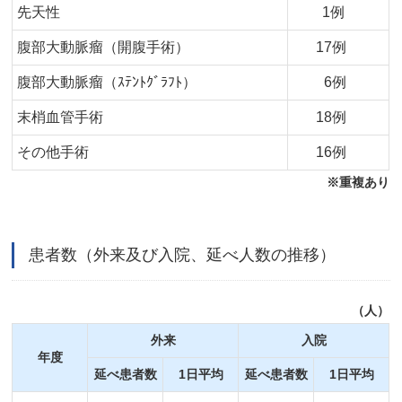
先天性
1例
腹部大動脈瘤（開腹手術）
17例
腹部大動脈瘤（ｽﾃﾝﾄｸﾞﾗﾌﾄ）
6例
末梢血管手術
18例
その他手術
16例
※重複あり
患者数（外来及び入院、延べ人数の推移）
（人）
外来
入院
年度
延べ患者数
1日平均
延べ患者数
1日平均