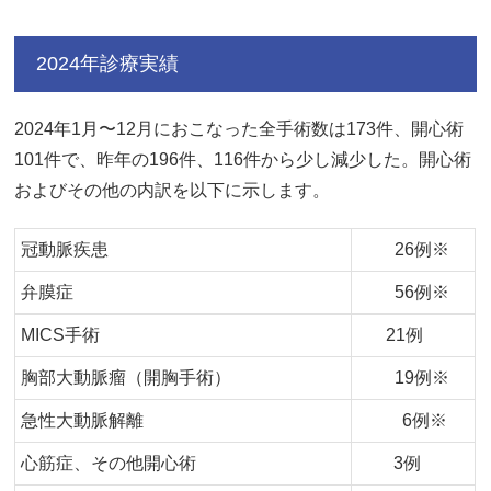
2024年診療実績
2024年1月〜12月におこなった全手術数は173件、開心術
101件で、昨年の196件、116件から少し減少した。開心術
およびその他の内訳を以下に示します。
冠動脈疾患
26例※
弁膜症
56例※
MICS手術
21例
胸部大動脈瘤（開胸手術）
19例※
急性大動脈解離
6例※
心筋症、その他開心術
3例