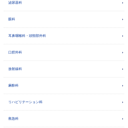
泌尿器科
眼科
耳鼻咽喉科・頭頸部外科
口腔外科
放射線科
麻酔科
リハビリテーション科
救急科