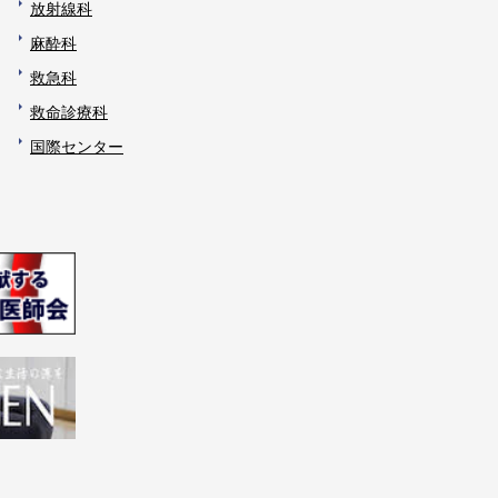
放射線科
麻酔科
救急科
救命診療科
国際センター