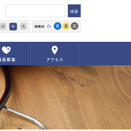
白
青
黄
黒
小
大
中