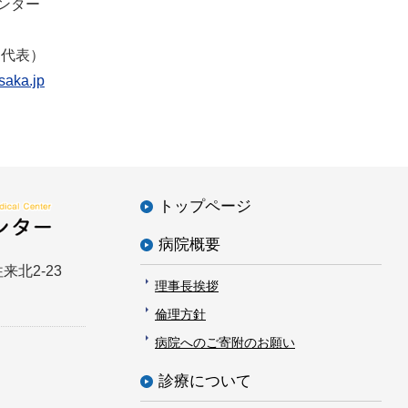
ンター
（代表）
saka.jp
トップページ
病院概要
来北2-23
理事長挨拶
倫理方針
病院へのご寄附のお願い
診療について