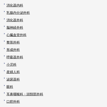
消化器内科
乳腺内分泌外科
消化器外科
脳神経外科
心臓血管外科
整形外科
形成外科
呼吸器外科
小児科
産婦人科
泌尿器科
眼科
耳鼻咽喉科・頭頸部外科
口腔外科