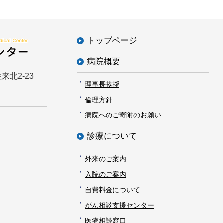
トップページ
病院概要
来北2-23
理事長挨拶
倫理方針
病院へのご寄附のお願い
診療について
外来のご案内
入院のご案内
自費料金について
がん相談支援センター
医療相談窓口