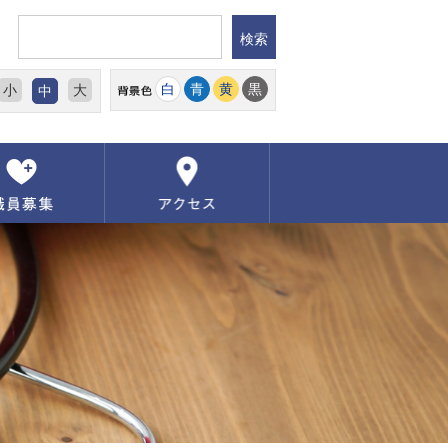
白
青
黄
黒
小
大
中