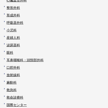
心臓血管外科
整形外科
形成外科
呼吸器外科
小児科
産婦人科
泌尿器科
眼科
耳鼻咽喉科・頭頸部外科
口腔外科
放射線科
麻酔科
救急科
救命診療科
国際センター